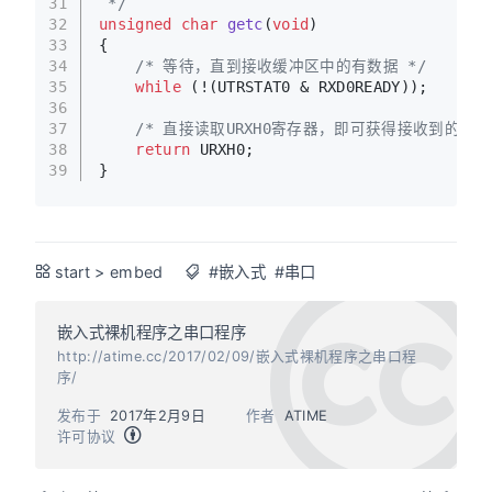
31
 */
32
unsigned
char
getc
(
void
)
33
{
34
/* 等待，直到接收缓冲区中的有数据 */
35
while
 (!(UTRSTAT0 & RXD0READY));
36
37
/* 直接读取URXH0寄存器，即可获得接收到的数据
38
return
 URXH0;
39
}
start
>
embed
#嵌入式
#串口
嵌入式裸机程序之串口程序
http://atime.cc/2017/02/09/嵌入式裸机程序之串口程
序/
发布于
2017年2月9日
作者
ATIME
许可协议