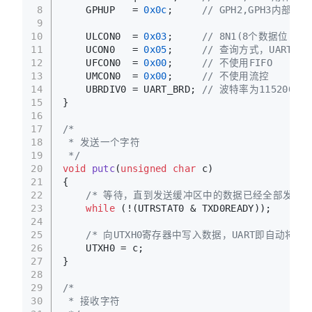
8
    GPHUP   = 
0x0c
;     
// GPH2,GPH3内部上拉
9
10
    ULCON0  = 
0x03
;     
// 8N1(8个数据位，
11
    UCON0   = 
0x05
;     
// 查询方式，UART时钟
12
    UFCON0  = 
0x00
;     
// 不使用FIFO
13
    UMCON0  = 
0x00
;     
// 不使用流控
14
    UBRDIV0 = UART_BRD; 
// 波特率为115200
15
}
16
17
/*
18
 * 发送一个字符
19
 */
20
void
putc
(
unsigned
char
 c)
21
{
22
/* 等待，直到发送缓冲区中的数据已经全部发送出
23
while
 (!(UTRSTAT0 & TXD0READY));
24
25
/* 向UTXH0寄存器中写入数据，UART即自动将它
26
    UTXH0 = c;
27
}
28
29
/*
30
 * 接收字符