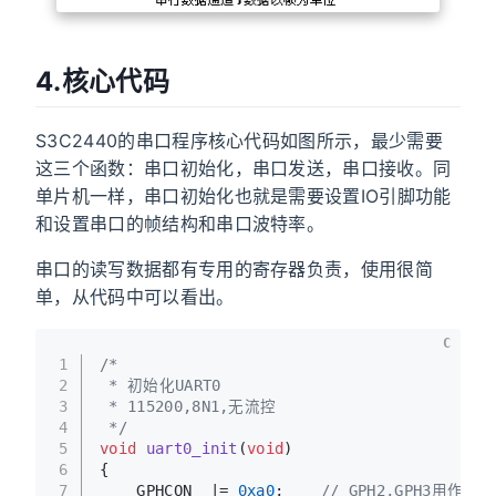
4.核心代码
S3C2440的串口程序核心代码如图所示，最少需要
这三个函数：串口初始化，串口发送，串口接收。同
单片机一样，串口初始化也就是需要设置IO引脚功能
和设置串口的帧结构和串口波特率。
串口的读写数据都有专用的寄存器负责，使用很简
单，从代码中可以看出。
C
1
/*
2
 * 初始化UART0
3
 * 115200,8N1,无流控
4
 */
5
void
uart0_init
(
void
)
6
{
7
    GPHCON  |= 
0xa0
;    
// GPH2,GPH3用作TXD